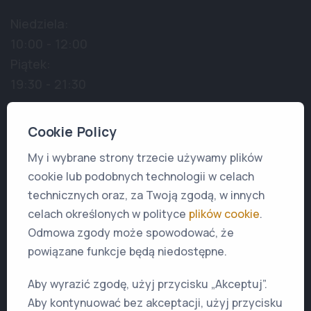
Niedziela:
10:00 - 12:00
Piątek:
19:30 - 21:30
Transmisja Live
Cookie Policy
My i wybrane strony trzecie używamy plików
PRZYJDŹ DO NAS
cookie lub podobnych technologii w celach
technicznych oraz, za Twoją zgodą, w innych
Strona główna
celach określonych w polityce
plików cookie
.
Zaplanuj wizytę
Odmowa zgody może spowodować, że
powiązane funkcje będą niedostępne.
Aby wyrazić zgodę, użyj przycisku „Akceptuj”.
Aby kontynuować bez akceptacji, użyj przycisku