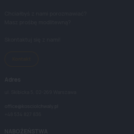
Chciałbyś z nami porozmawiać?
Masz prośbę modlitewną?
Skontaktuj się z nami!
Kontakt
Adres
ul. Skibicka 5, 02-269 Warszawa
office@kosciolchwaly.pl
+48 534 827 836
NABOŻEŃSTWA