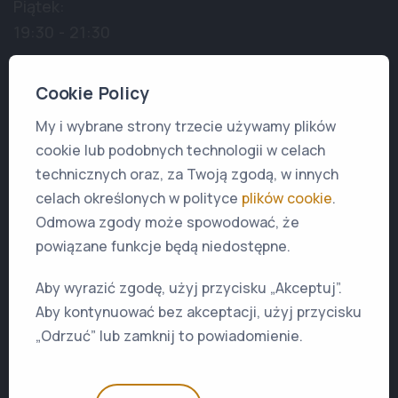
Piątek:
19:30 - 21:30
Transmisja Live
Cookie Policy
My i wybrane strony trzecie używamy plików
PRZYJDŹ DO NAS
cookie lub podobnych technologii w celach
technicznych oraz, za Twoją zgodą, w innych
Strona główna
celach określonych w polityce
plików cookie
.
Zaplanuj wizytę
Odmowa zgody może spowodować, że
powiązane funkcje będą niedostępne.
Aby wyrazić zgodę, użyj przycisku „Akceptuj”.
Aby kontynuować bez akceptacji, użyj przycisku
„Odrzuć” lub zamknij to powiadomienie.
© 2026 Kościół Chwały w Warszawie. Wszelkie prawa
zastrzeżone.