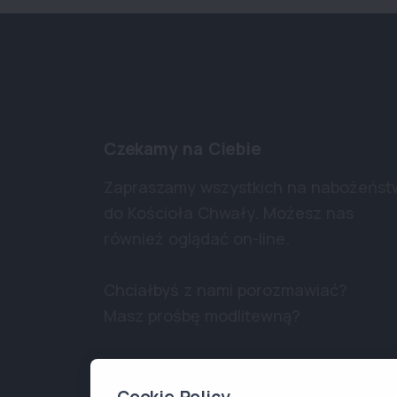
Czekamy na Ciebie
Zapraszamy wszystkich na nabożeńst
do Kościoła Chwały. Możesz nas
również oglądać on-line.
Chciałbyś z nami porozmawiać?
Masz prośbę modlitewną?
Skontaktuj się z nami!