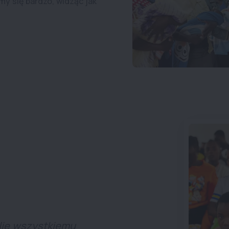
y się bardzo, widząc jak
elię wszystkiemu