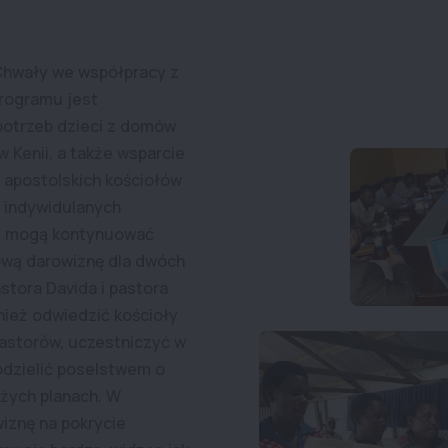
Chwały we współpracy z
programu jest
potrzeb dzieci z domów
 Kenii, a także wsparcie
 apostolskich kościołów
 indywidulanych
z mogą kontynuować
ową darowiznę dla dwóch
stora Davida i pastora
nież odwiedzić kościoły
pastorów, uczestniczyć w
odzielić poselstwem o
ożych planach. W
iznę na pokrycie