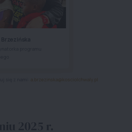
 Brzezińska
ynatorka programu
nego
uj się z nami:
a.brzezinska@kosciolchwaly.pl
niu 2025 r.