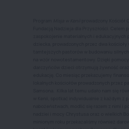
Program
Misja w Kenii
prowadzony Kościół 
Fundacją Nadzieja dla Przyszłości. Celem 
zaspokojenie materialnych i edukacyjnych 
dziecka, prowadzonych przez dwa kościoły w
tamtejszych pastorów w budowaniu silnych
na wzór nowotestamentowy. Dzięki pomocy
darczyńców dzieci otrzymują żywność ora
edukację. Co miesiąc przekazujemy finans
lokalnych kościołów prowadzonych przez pa
Samsona. Kilka lat temu udało nam się rów
w Kenii, spotkać indywidualnie z każdym z 
nabożeństwach, modlić się razem z nimi i p
nadziei i mocy Chrystusa oraz o wielkich B
minionym roku przekazaliśmy również darow