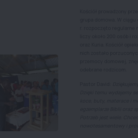
Kościół prowadzony przez
grupa domowa. W ciągu dw
r. rozpoczęto regularne
liczy około 200 osób i ro
oraz Kuria. Kościół opie
nich zostało porzuconyc
przemocy domowej, znęc
odebrane rodzicom.
Pastor David:
Dziękujemy
Dzięki temu wydajemy set
koce, buty, materace i mo
egzemplarze Biblii oraz 
Potrzeb jest wiele. Chce
nowotesamentowy i prowa