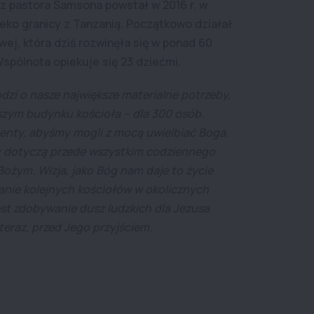
z pastora Samsona powstał w 2016 r. w
leko granicy z Tanzanią. Początkowo działał
ej, która dziś rozwinęła się w ponad 60
pólnota opiekuje się 23 dziećmi.
odzi o nasze największe materialne potrzeby,
zym budynku kościoła – dla 300 osób.
nty, abyśmy mogli z mocą uwielbiać Boga.
 dotyczą przede wszystkim codziennego
ożym. Wizja, jako Bóg nam daje to życie
anie kolejnych kościołów w okolicznych
st zdobywanie dusz ludzkich dla Jezusa
teraz, przed Jego przyjściem.