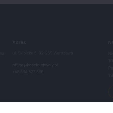
Adres
N
wa
ul. Skibicka 5, 02-269 Warszawa
Ni
10
office@kosciolchwaly.pl
Pi
+48 534 827 836
19