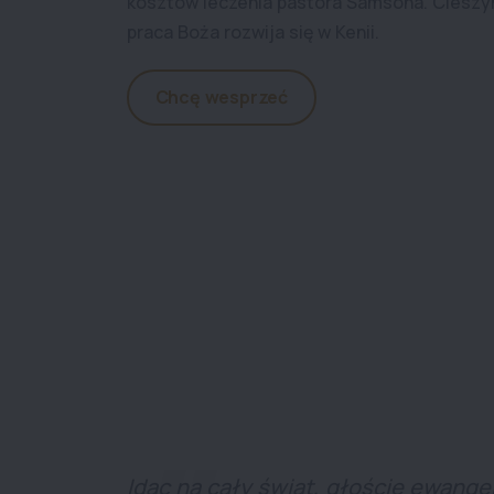
kosztów leczenia pastora Samsona. Cieszym
praca Boża rozwija się w Kenii.
Chcę wesprzeć
Idąc na cały świat, głoście ewang