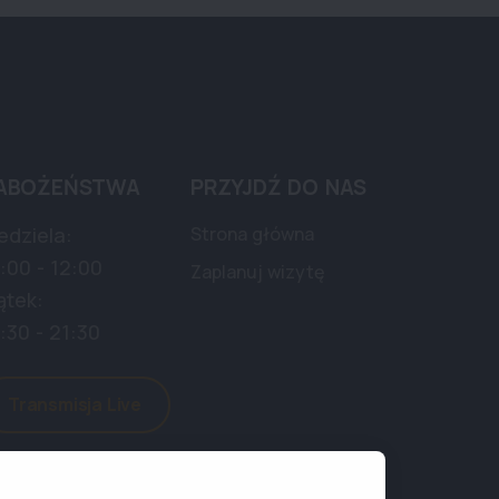
ABOŻEŃSTWA
PRZYJDŹ DO NAS
edziela:
Strona główna
:00 - 12:00
Zaplanuj wizytę
ątek:
:30 - 21:30
Transmisja Live