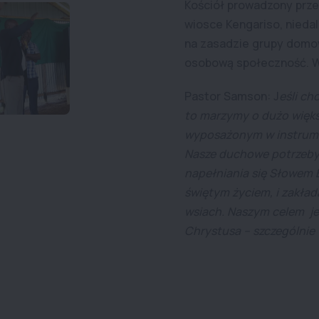
Kościół prowadzony prze
wiosce Kengariso, nieda
na zasadzie grupy domow
osobową społeczność. Ws
Pastor Samson: J
eśli ch
to marzymy o dużo więks
wyposażonym w instrume
Nasze duchowe potrzeby
napełniania się Słowem B
świętym życiem, i zakład
wsiach. Naszym celem je
Chrystusa – szczególnie 