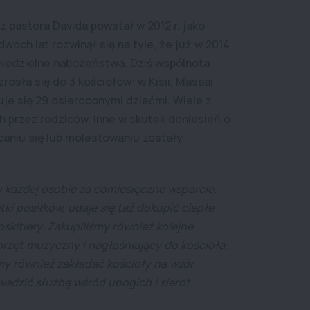
 pastora Davida powstał w 2012 r. jako
óch lat rozwinął się na tyle, że już w 2014
 niedzielne nabożeństwa. Dziś wspólnota
zrosła się do 3 kościołów: w Kisii, Masaai
kuje się 29 osieroconymi dziećmi. Wiele z
h przez rodziców. Inne w skutek doniesień o
aniu się lub molestowaniu zostały
 każdej osobie za comiesięczne wsparcie.
ki posiłków, udaje się taż dokupić ciepłe
skitiery. Zakupiliśmy również kolejne
sprzęt muzyczny i nagłaśniający do kościoła.
my również zakładać kościoły na wzór
dzić służbę wśród ubogich i sierot.