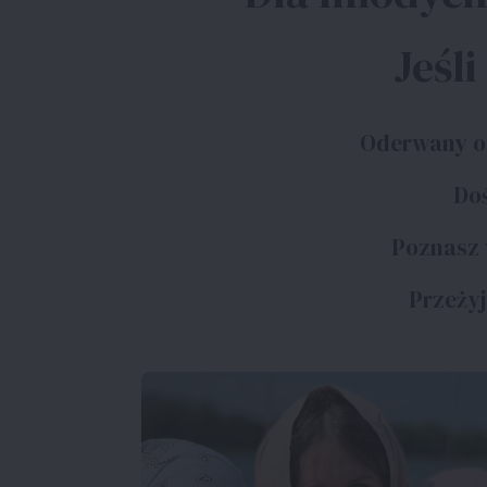
Jeśli
Oderwany od
Doś
Poznasz 
Przeżyj