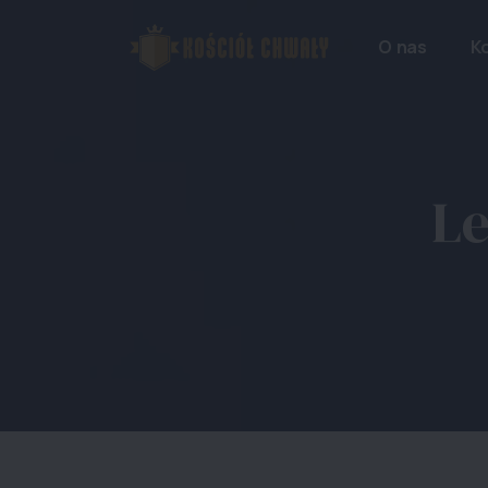
O nas
Ko
Le