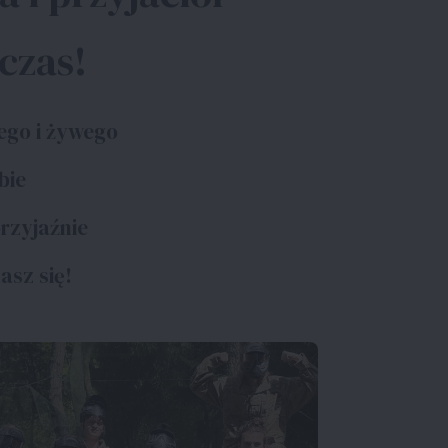
 czas!
ego i żywego
ebie
rzyjaźnie
asz się!