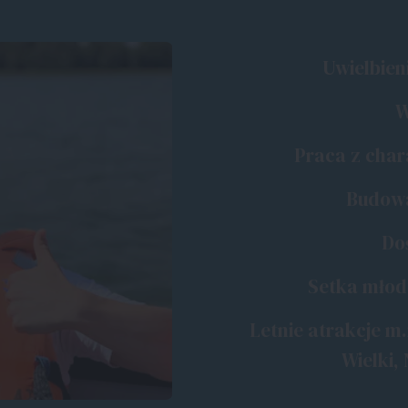
Uwielbien
W
Praca z char
Budowan
Do
Setka młody
Letnie atrakcje m.
Wielki, 